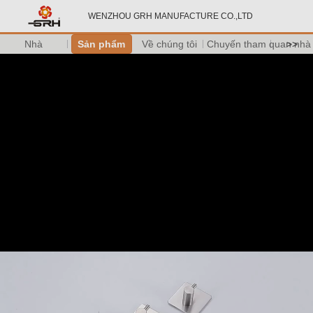
WENZHOU GRH MANUFACTURE CO.,LTD
Nhà
Sản phẩm
Về chúng tôi
Chuyến tham quan nhà
>>