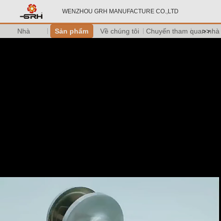
WENZHOU GRH MANUFACTURE CO.,LTD
Nhà
Sản phẩm
Về chúng tôi
Chuyến tham quan nhà
>>