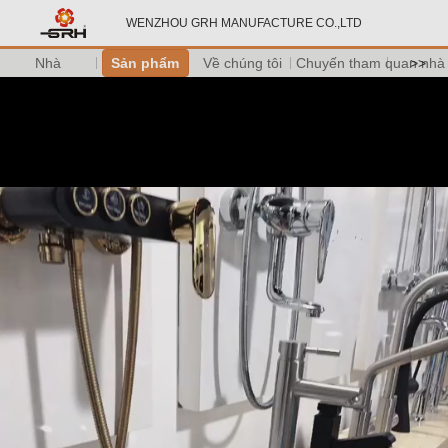
WENZHOU GRH MANUFACTURE CO.,LTD
Nhà
Sản phẩm
Về chúng tôi
Chuyến tham quan nhà
>>