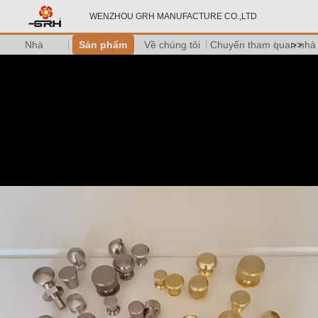
WENZHOU GRH MANUFACTURE CO.,LTD
Nhà
Sản phẩm
Về chúng tôi
Chuyến tham quan nhà
>>