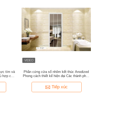
ực tím và
Phần cứng cửa sổ nhôm kết thúc Anodized
ù hợp cho
Phong cách thiết kế hiện đại Các thành phần
nặng
bền cho các dự án thương mại và dân cư
Tiếp xúc