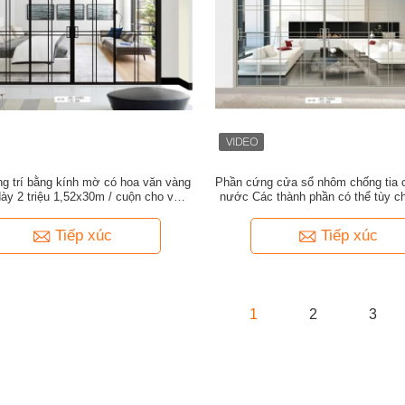
ng trí bằng kính mờ có hoa văn vàng
Phần cứng cửa sổ nhôm chống tia 
dày 2 triệu 1,52x30m / cuộn cho vách
nước Các thành phần có thể tùy ch
ngăn cửa sổ văn phòng
hợp cho các ứng dụng kiến ​​trúc
Tiếp xúc
Tiếp xúc
1
2
3