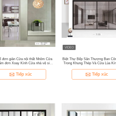
kế đơn giản Cửa nội thất Nhôm Cửa
Biệt Thự Bếp Sân Thượng Ban Cô
ắm đơn Xoay Kính Cửa nhà vệ sinh
Trong Khung Thép Và Cửa Lùa Kí
bên trong có khóa
Lực 2 Lớp Cho Ngôi Nhà
Tiếp xúc
Tiếp xúc