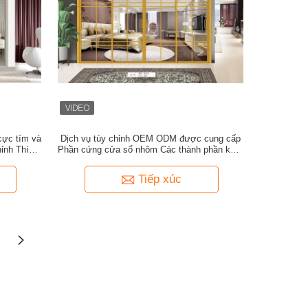
cực tím và
Dịch vụ tùy chỉnh OEM ODM được cung cấp
ỉnh Thích
Phần cứng cửa sổ nhôm Các thành phần kích
 đa dạng
thước theo hệ mét được thiết kế cho thương
mại và dân dụng
Tiếp xúc