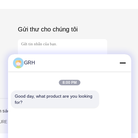
Gửi thư cho chúng tôi
GRH
8:00 PM
Send
Good day, what product are you looking 
for?
h sách bảo mật
Trang di động
E CO.,LTD. All Rights Reserved.