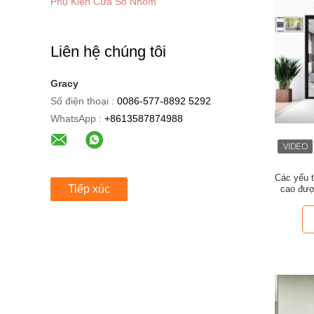
Phụ Kiện Cửa Sổ Nhôm
Liên hệ chúng tôi
Gracy
Số điện thoại :
0086-577-8892 5292
WhatsApp :
+8613587874988
Các yếu 
Tiếp xúc
cao đượ