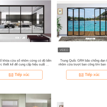
tố khóa cửa sổ nhôm cứng có độ bền
Trung Quốc GRH bão chống đạn 
c thiết kế để cung cấp hiệu suất an
nhôm cửa trượt ban công lớn ban
toàn và lâu dài
trượt kính sân thượng
Tiếp xúc
Tiếp xúc