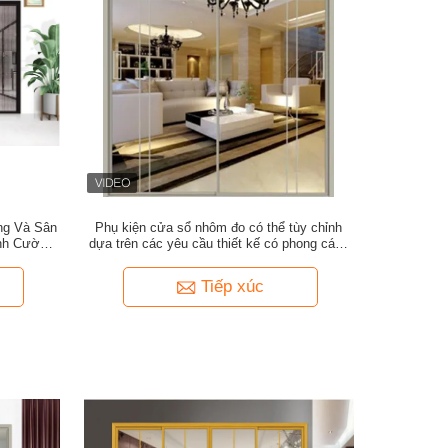
ng Và Sân
Phụ kiện cửa sổ nhôm đo có thể tùy chỉnh
nh Cường
dựa trên các yêu cầu thiết kế có phong cách
thiết kế hiện đại phù hợp với các dự án
thương mại
Tiếp xúc