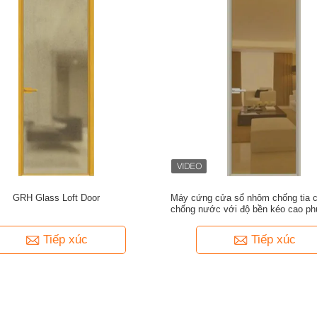
GRH Glass Loft Door
Máy cứng cửa sổ nhôm chống tia c
chống nước với độ bền kéo cao ph
các ứng dụng cửa sổ hạng 
Tiếp xúc
Tiếp xúc