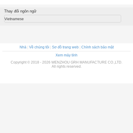
thuật số
trộm Siren Motion
lượng mặt trời
PIR với 2 điều
cho ngăn 
 minh
Detector 4G GSM
giám sát An ninh
khiển từ xa Hệ
sp
WiFi không dây
PTZ Camera
thống báo động
Thay đổi ngôn ngữ
an ninh gia đình
ngoài trời 4G Sim
an ninh nhà thông
4G Hệ thống báo
Card Camera
minh
Vietnamese
động tùy chỉnh
CCTV mặt trời
nhà máy
Nhà
|
Về chúng tôi
|
Sơ đồ trang web
|
Chính sách bảo mật
Xem máy tính
Copyright © 2018 - 2026 WENZHOU GRH MANUFACTURE CO.,LTD.
All rights reserved.