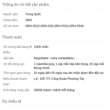
Thông tin chi tiết sản phẩm
Nguồn gốc:
Trung Quốc
Hàng hiệu:
GRH
Số mô hình:
GRH-F022,GRH-030,GRH-F033,GRH-F040
Thanh toán
Số lượng đặt hàng tối
1000 chiếc
thiểu:
Giá bán:
Negotiable（very competitive）
chi tiết đóng gói:
1 mảnh/túi poly, 1 cặp mỗi hộp bên trong, 20 cặp mỗi
thùng chính.
Thời gian giao hàng:
20 ngày đến 50 ngày sau khi nhận được tiền đặt cọc.
Điều khoản thanh
L/C, D/P, T/T, Công Đoàn Phương Tây
toán:
Khả năng cung cấp:
30000 mảnh / mảnh mỗi tháng
Sự miêu tả