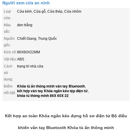
Người xem cửa an ninh
Loại
Cửa kính, Cửa gỗ, Cửa thép, Cửa nhôm
cửa:
Màu
đen trắng
sắc:
Nguồn
Chiết Giang, Trung Quốc
gốc:
Kích cỡ:
86X60X22MM
Vật liệu:
ABS
Cách
trang trí nhà cửa
sử
dụng:
Khóa tủ ẩn thông minh vân tay Bluetooth
Điểm
,
kết hợp vân tay Khóa ngăn kéo tệp điện tử
,
nổi bật:
khóa tủ thông minh 86X 60X 22
Kết hợp an toàn Khóa ngăn kéo đựng hồ sơ điện tử Bộ điều
khiển vân tay Bluetooth Khóa tủ ẩn thông minh