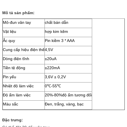
Mô tả sản phẩm:
Mô-đun vân tay
chất bán dẫn
Vật liệu
hợp kim kẽm
Ắc quy
Pin kiềm 3 * AAA
Cung cấp hiệu điện thế
4,5V
Dòng điện tĩnh
≤20uA
Tiền tệ động
≤220mA
Pin yếu
3,6V ± 0,2V
Nhiệt độ làm việc
0℃-55℃
Độ ẩm làm việc
20%-80%độ ẩm tương đối
Màu sắc
Đen, trắng, vàng, bạc
Đặc trưng: