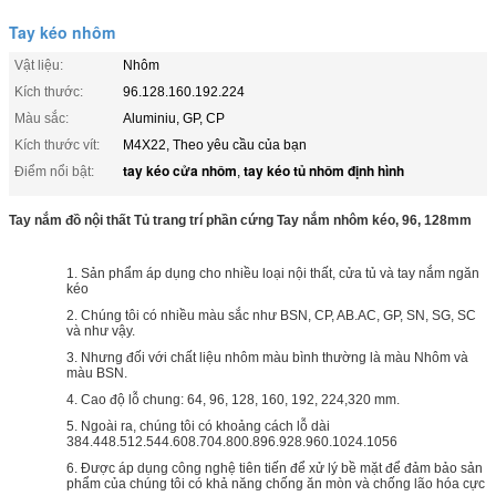
Tay kéo nhôm
Vật liệu:
Nhôm
Kích thước:
96.128.160.192.224
Màu sắc:
Aluminiu, GP, CP
Kích thước vít:
M4X22, Theo yêu cầu của bạn
tay kéo cửa nhôm
tay kéo tủ nhôm định hình
Điểm nổi bật:
,
Tay nắm đồ nội thất Tủ trang trí phần cứng Tay nắm nhôm kéo, 96, 128mm
1. Sản phẩm áp dụng cho nhiều loại nội thất, cửa tủ và tay nắm ngăn
kéo
2. Chúng tôi có nhiều màu sắc như BSN, CP, AB.AC, GP, SN, SG, SC
và như vậy.
3. Nhưng đối với chất liệu nhôm màu bình thường là màu Nhôm và
màu BSN.
4. Cao độ lỗ chung: 64, 96, 128, 160, 192, 224,320 mm.
5. Ngoài ra, chúng tôi có khoảng cách lỗ dài
384.448.512.544.608.704.800.896.928.960.1024.1056
6. Được áp dụng công nghệ tiên tiến để xử lý bề mặt để đảm bảo sản
phẩm của chúng tôi có khả năng chống ăn mòn và chống lão hóa cực