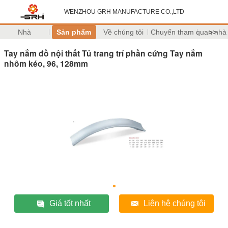
WENZHOU GRH MANUFACTURE CO.,LTD
Nhà
Sản phẩm
Về chúng tôi
Chuyến tham quan nhà
>>
Tay nắm đồ nội thất Tủ trang trí phần cứng Tay nắm
nhôm kéo, 96, 128mm
Giá tốt nhất
Liên hệ chúng tôi