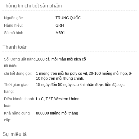
Thông tin chi tiết sản phẩm
Nguồn gốc:
TRUNG QUỐC
Hàng hiệu:
GRH
Số mô hình:
M691
Thanh toán
Số lượng đặt hàng
1000 cái mỗi màu mỗi kích cỡ
tối thiểu:
chi tiết đóng gói:
1 miếng trên mỗi túi poly có vít, 20-100 miếng mỗi hộp, 6-
10 hộp trên mỗi thùng chính.
Thời gian giao
15 ngày đến 50 ngày sau khi nhận được tiền đặt cọc
hàng:
Điều khoản thanh
L / C, T / T, Western Union
toán:
Khả năng cung
800000 miếng mỗi tháng
cấp:
Sự miêu tả