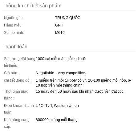
Thông tin chi tiết sản phẩm
Nguồn gốc:
TRUNG QUỐC
Hàng hiệu:
GRH
Số mô hình:
M616
Thanh toán
Số lượng đặt hàng
1000 cái mỗi màu mỗi kích cỡ
tối thiểu:
Giá bán:
Negotiable（very competitive）
chi tiết đóng gói:
1 miếng trên mỗi túi poly có vít, 20-100 miếng mỗi hộp, 6-
10 hộp trên mỗi thùng chính.
Thời gian giao
15 ngày đến 50 ngày sau khi nhận được tiền đặt cọc
hàng:
Điều khoản thanh
L / C, T / T, Western Union
toán:
Khả năng cung
800000 miếng mỗi tháng
cấp: