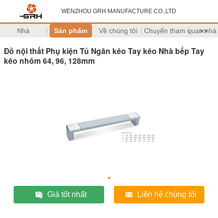
WENZHOU GRH MANUFACTURE CO.,LTD
Nhà
Sản phẩm
Về chúng tôi
Chuyến tham quan nhà
>>
Đồ nội thất Phụ kiện Tủ Ngăn kéo Tay kéo Nhà bếp Tay
kéo nhôm 64, 96, 128mm
Giá tốt nhất
Liên hệ chúng tôi