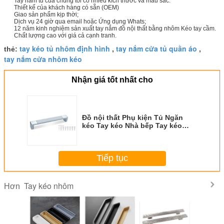
Tay nắm tủ của chúng tôi có nhiều kích thước và màu sắc.
Thiết kế của khách hàng có sẵn (OEM)
Giao sản phẩm kịp thời;
Dịch vụ 24 giờ qua email hoặc Ứng dụng Whats;
12 năm kinh nghiệm sản xuất tay nắm đồ nội thất bằng nhôm Kéo tay cầm.
Chất lượng cao với giá cả cạnh tranh.
tay kéo tủ nhôm định hình
tay nắm cửa tủ quần áo
thẻ:
,
,
tay nắm cửa nhôm kéo
Nhận giá tốt nhất cho
Đồ nội thất Phụ kiện Tủ Ngăn
kéo Tay kéo Nhà bếp Tay kéo
nhôm 64, 96, 128mm
Tiếp tục
Tay kéo nhôm
Hơn