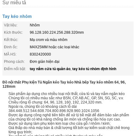
Sự miêu tả
Tay kéo nhôm
Vật liệu:
Nhôm
Kích thước:
96.128.160.224.256.288.320mm
Kết thúc:
Mạ crom và màu nhôm
Đinh ốc:
M4X25MM hoặc các loại khác
MÃ HS:
8302420000
Phong cách:
Đơn giản hiện đại
tay nắm cửa tủ quần áo
tay kéo tủ nhôm định hình
Điểm nổi bật:
,
Đồ nội thất Phụ kiện Tủ Ngăn kéo Tay kéo Nhà bếp Tay kéo nhôm 64, 96,
128mm
Sản phẩm áp dụng cho nhiều loại nội thất, cửa tủ và tay nắm ngăn kéo
Chúng tôi có nhiều màu sắc như BSN, CP, AB.AC, GP, SN, SG, SC, v.v.
Chiều rộng lỗ chung: 64, 96, 128, 160, 192, 224,320 mm.
Ngoài ra, chúng tôi có khoảng cách lỗ dài
384.448.512.544.608.704.800.896.928.960.1024.1056
Được áp dụng công nghệ tiên tiến để xử lý bề mặt để đảm bảo sản phẩm
của chúng tôi có khả năng chống ăn mòn và chống lão hóa cực cao.
Được sử dụng làm phụ kiện kim loại cho cửa gỗ / nhôm / kính;
Giá thấp do nhà máy bán & chất lượng tốt bởi sự kiểm soát chặt chẽ trong
từng quy trình;