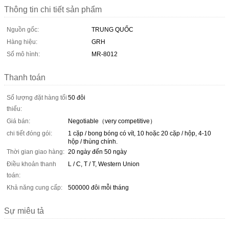
Thông tin chi tiết sản phẩm
Nguồn gốc:
TRUNG QUỐC
Hàng hiệu:
GRH
Số mô hình:
MR-8012
Thanh toán
Số lượng đặt hàng tối
50 đôi
thiểu:
Giá bán:
Negotiable（very competitive）
chi tiết đóng gói:
1 cặp / bong bóng có vít, 10 hoặc 20 cặp / hộp, 4-10
hộp / thùng chính.
Thời gian giao hàng:
20 ngày đến 50 ngày
Điều khoản thanh
L / C, T / T, Western Union
toán:
Khả năng cung cấp:
500000 đôi mỗi tháng
Sự miêu tả