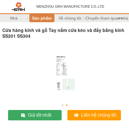
WENZHOU GRH MANUFACTURE CO.,LTD
Nhà
Sản phẩm
Về chúng tôi
Chuyến tham quan nhà
>>
Cửa hàng kính và gỗ Tay nắm cửa kéo và đẩy bằng kính
SS201 SS304
Giá tốt nhất
Liên hệ chúng tôi