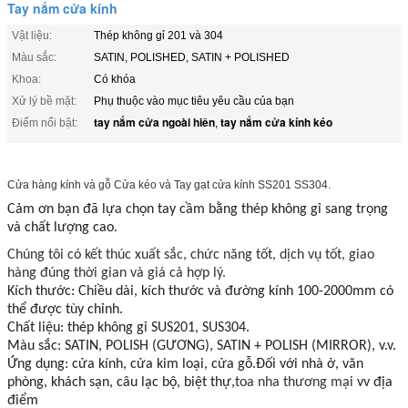
Tay nắm cửa kính
Vật liệu:
Thép không gỉ 201 và 304
Màu sắc:
SATIN, POLISHED, SATIN + POLISHED
Khoa:
Có khóa
Xử lý bề mặt:
Phụ thuộc vào mục tiêu yêu cầu của bạn
tay nắm cửa ngoài hiên
tay nắm cửa kính kéo
Điểm nổi bật:
,
Cửa hàng kính và gỗ Cửa kéo và Tay gạt cửa kính SS201 SS304.
Cảm ơn bạn đã lựa chọn tay cầm bằng thép không gỉ sang trọng
và chất lượng cao.
Chúng tôi có kết thúc xuất sắc, chức năng tốt, dịch vụ tốt, giao
hàng đúng thời gian và giá cả hợp lý.
Kích thước: Chiều dài, kích thước và đường kính 100-2000mm có
thể được tùy chỉnh.
Chất liệu: thép không gỉ SUS201, SUS304.
Màu sắc: SATIN, POLISH (GƯƠNG), SATIN + POLISH (MIRROR), v.v.
Ứng dụng: cửa kính, cửa kim loại, cửa gỗ.Đối với nhà ở, văn
phòng, khách sạn, câu lạc bộ, biệt thự,
toa nha thương mại
vv địa
điểm