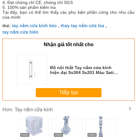
4. Đạt chứng chỉ CE, chứng chỉ SGS
5. 100% sản phẩm kiểm tra
Tại đây, bạn có thể tìm thấy các phụ kiện phần cứng cho nhu cầu
của mình
tay nắm cửa kính kéo
thay tay nắm cửa lùa
thẻ:
,
,
tay nắm cửa hiên
Nhận giá tốt nhất cho
Đồ nội thất Tay nắm cửa kính
hiện đại Ss304 Ss201 Màu Satin
Tuổi thọ làm việc lâu dài
Tiếp tục
Tay nắm cửa kính
Hơn