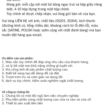
Đóng gói: mỗi cặp với một túi bông ngọc trai và hộp giấy riêng
biệt, 4-10 hộp đựng trong một hộp chính.
Tùy chỉnh sẽ được chấp nhận, vui lòng gửi bản vẽ của bạn.
Vui lòng LIÊN HỆ với ảnh, chất liệu (SS201, SS304), kích thước
(đường kính củ, tổng chiều dài, khoảng cách từ lỗ đến lỗ), màu
sắc (SATINE, POLISH hoặc satin cộng với chất đánh bóng) mà bạn
muốn đặt hàng qua email.
Ưu điểm của sản phẩm:
1, Màu sắc tùy chỉnh để đáp ứng nhu cầu của khách hàng.
2, xử lý bề mặt mịn;khả năng chống gỉ tuyệt vời.
3, thủ công tinh tế;sản phẩm chất lượng cao.
4, thiết kế sáng tạo;dễ dàng để cài đặt.
5, Trượt trơn tru và cảm giác sử dụng tốt.
6, dịch vụ tùy chỉnh, kiểm soát nghiêm ngặt chất lượng.
Về công ty chúng tôi:
1. Chúng tôi có một đội ngũ làm việc chuyên nghiệp
2. Phụ kiện phần cứng chất lượng cao cửa ra vào và cửa sổ
3. Thiết bị sản xuất tiên tiến