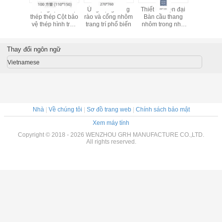
cửa kính
Phụng tạ bảo vệ
Ứng dụng hàng
Thiết kế hiện đại
Tay nắm c
hông độc
thép thép Cột bảo
rào và cổng nhôm
Bàn cầu thang
thất bằn
mặt nhẵn
vệ thép hình tròn
trang trí phổ biến
nhôm trong nhà
ống vuôn
uất cao
phủ đầu vuông
Baluster Bàn cầu
tùy chỉnh 
thang nhôm trang
thị
trí
Thay đổi ngôn ngữ
Vietnamese
Nhà
|
Về chúng tôi
|
Sơ đồ trang web
|
Chính sách bảo mật
Xem máy tính
Copyright © 2018 - 2026 WENZHOU GRH MANUFACTURE CO.,LTD.
All rights reserved.