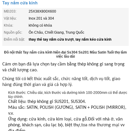
Tay nắm cửa kính
MĐ203:
25X38X800X600
Vật liệu:
Inox 201 và 304
Khóa:
không có khóa
Nguồn gốc:
Ôn Châu, Chiết Giang, Trung Quốc
thay thế tay nắm cửa trượt
tay nắm kéo cửa kính
Điểm nổi bật:
,
Đồ nội thất Tay nắm cửa kính hiện đại Ss304 Ss201 Màu Satin Tuổi thọ làm
việc lâu dài
Cảm ơn bạn đã lựa chọn tay cầm bằng thép không gỉ sang trọng
và chất lượng cao.
Chúng tôi có kết thúc xuất sắc, chức năng tốt, dịch vụ tốt, giao
hàng đúng thời gian và giá cả hợp lý.
Kích thước: Chiều dài, kích thước và đường kính 100-2000mm có thể được
tùy chỉnh.
Chất liệu: thép không gỉ SUS201, SUS304.
Màu sắc: SATIN, POLISH (GƯƠNG), SATIN + POLISH (MIRROR),
v.v.
Ứng dụng: cửa kính, cửa kim loại, cửa gỗ.Đối với nhà ở, văn
phòng, khách sạn, câu lạc bộ, biệt thự,
toa nha thương mại
vv
địa điểm