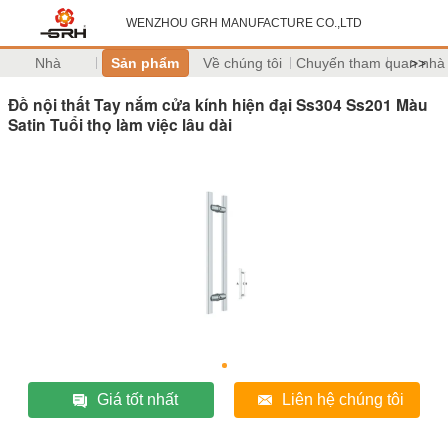
WENZHOU GRH MANUFACTURE CO.,LTD
Nhà
Sản phẩm
Về chúng tôi
Chuyến tham quan nhà
>>
Đồ nội thất Tay nắm cửa kính hiện đại Ss304 Ss201 Màu
Satin Tuổi thọ làm việc lâu dài
Giá tốt nhất
Liên hệ chúng tôi