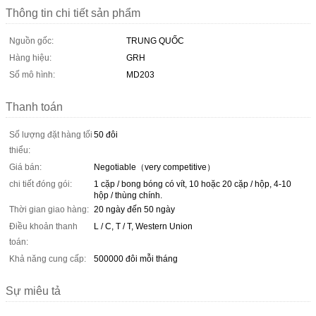
Thông tin chi tiết sản phẩm
Nguồn gốc:
TRUNG QUỐC
Hàng hiệu:
GRH
Số mô hình:
MD203
Thanh toán
Số lượng đặt hàng tối
50 đôi
thiểu:
Giá bán:
Negotiable（very competitive）
chi tiết đóng gói:
1 cặp / bong bóng có vít, 10 hoặc 20 cặp / hộp, 4-10
hộp / thùng chính.
Thời gian giao hàng:
20 ngày đến 50 ngày
Điều khoản thanh
L / C, T / T, Western Union
toán:
Khả năng cung cấp:
500000 đôi mỗi tháng
Sự miêu tả