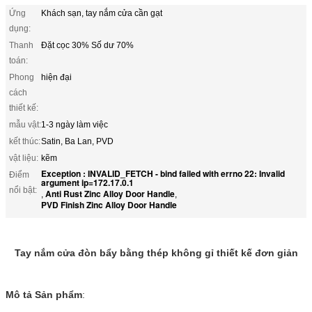
Ứng
Khách sạn, tay nắm cửa cần gạt
dụng:
Thanh
Đặt cọc 30% Số dư 70%
toán:
Phong
hiện đại
cách
thiết kế:
mẫu vật:
1-3 ngày làm việc
kết thúc:
Satin, Ba Lan, PVD
vật liệu:
kẽm
Exception : INVALID_FETCH - bind failed with errno 22: Invalid
Điểm
argument ip=172.17.0.1
nổi bật:
Anti Rust Zinc Alloy Door Handle
,
,
PVD Finish Zinc Alloy Door Handle
Tay nắm cửa đòn bẩy bằng thép không gỉ thiết kế đơn giản
Mô tả Sản phẩm
: