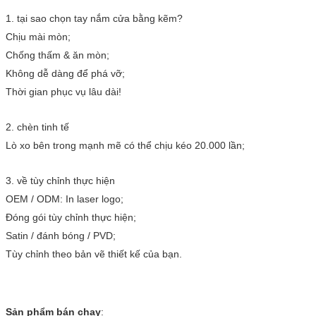
1. tại sao chọn tay nắm cửa bằng kẽm?
Chịu mài mòn;
Chống thấm & ăn mòn;
Không dễ dàng để phá vỡ;
Thời gian phục vụ lâu dài!
2. chèn tinh tế
Lò xo bên trong mạnh mẽ có thể chịu kéo 20.000 lần;
3. về tùy chỉnh thực hiện
OEM / ODM: In laser logo;
Đóng gói tùy chỉnh thực hiện;
Satin / đánh bóng / PVD;
Tùy chỉnh theo bản vẽ thiết kế của bạn.
Sản phẩm bán chạy
: