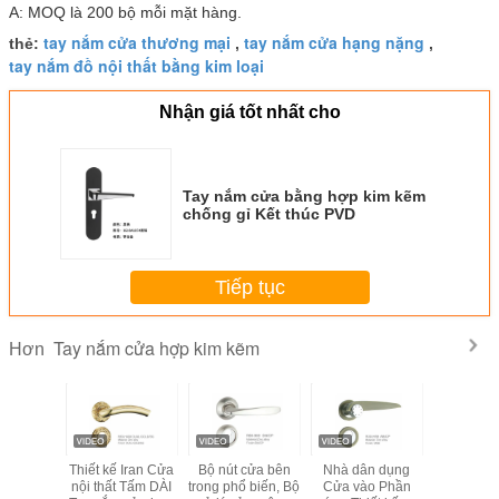
A: MOQ là 200 bộ mỗi mặt hàng.
tay nắm cửa thương mại
tay nắm cửa hạng nặng
thẻ:
,
,
tay nắm đồ nội thất bằng kim loại
Nhận giá tốt nhất cho
Tay nắm cửa bằng hợp kim kẽm
chống gỉ Kết thúc PVD
Tiếp tục
Tay nắm cửa hợp kim kẽm
Hơn
ắm cửa
Thiết kế Iran Cửa
Bộ nút cửa bên
Nhà dân dụng
Tay nắ
ợp kim
nội thất Tấm DÀI
trong phổ biến, Bộ
Cửa vào Phần
thông mi