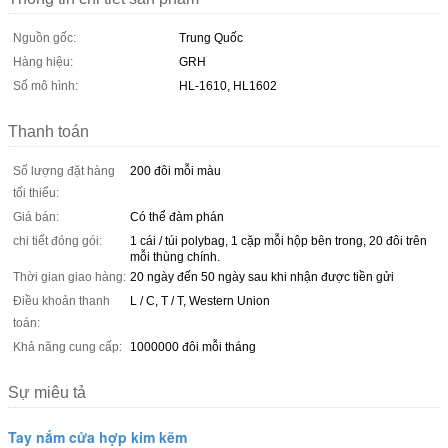
Nguồn gốc:
Trung Quốc
Hàng hiệu:
GRH
Số mô hình:
HL-1610, HL1602
Thanh toán
Số lượng đặt hàng
200 đôi mỗi màu
tối thiểu:
Giá bán:
Có thể đàm phán
chi tiết đóng gói:
1 cái / túi polybag, 1 cặp mỗi hộp bên trong, 20 đôi trên
mỗi thùng chính.
Thời gian giao hàng:
20 ngày đến 50 ngày sau khi nhận được tiền gửi
Điều khoản thanh
L / C, T / T, Western Union
toán:
Khả năng cung cấp:
1000000 đôi mỗi tháng
Sự miêu tả
Tay nắm cửa hợp kim kẽm