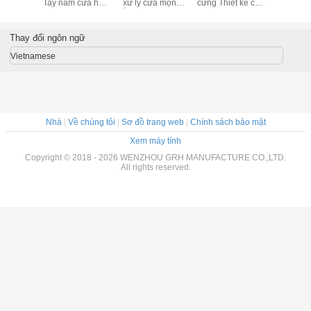
g gỉ Kết
Tay nắm cửa hợp
xử lý cửa mộng
cứng Thiết kế cổ
hợp ki
 PVD
kim kẽm 85mm
bằng kẽm mịn Gia
điển Phổ biến
chống 
công Cnc
Hiệu suất cao
Thay đổi ngôn ngữ
Vietnamese
Nhà
|
Về chúng tôi
|
Sơ đồ trang web
|
Chính sách bảo mật
Xem máy tính
Copyright © 2018 - 2026 WENZHOU GRH MANUFACTURE CO.,LTD.
All rights reserved.